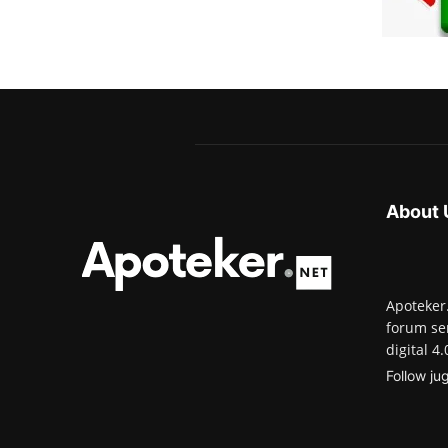
About 
Apoteker
forum se
digital 4.
Follow ju