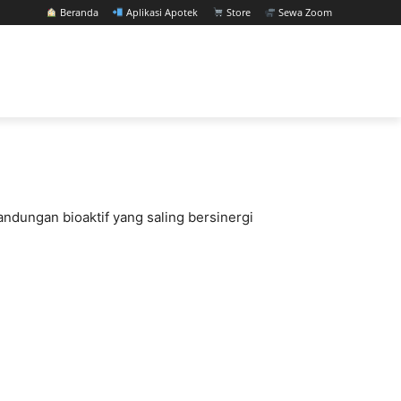
Beranda
Aplikasi Apotek
Store
Sewa Zoom
andungan bioaktif yang saling bersinergi