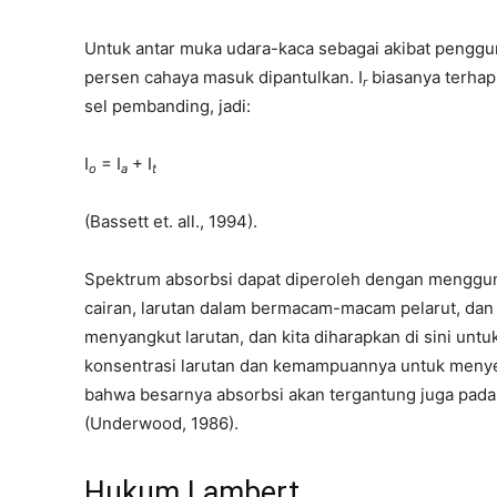
Untuk antar muka udara-kaca sebagai akibat penggun
persen cahaya masuk dipantulkan. I
biasanya terhap
r
sel pembanding, jadi:
I
= I
+ I
o
a
t
(Bassett et. all., 1994).
Spektrum absorbsi dapat diperoleh dengan menggun
cairan, larutan dalam bermacam-macam pelarut, dan 
menyangkut larutan, dan kita diharapkan di sini unt
konsentrasi larutan dan kemampuannya untuk menyer
bahwa besarnya absorbsi akan tergantung juga pada ja
(Underwood, 1986).
Hukum Lambert