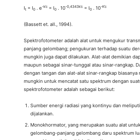
-k’c
-0,4343k’c
-K’c
I
= I
. e
= I
. 10
= I
. 10
t
0
0
0
(Bassett et. all., 1994).
Spektrofotometer adalah alat untuk mengukur transm
panjang gelombang; pengukuran terhadap suatu der
mungkin juga dapat dilakukan. Alat-alat demikian d
maupun sebagai sinar-tunggal atau sinar-rangkap. Dal
dengan tangan dan alat-alat sinar-rangkap biasanya
mungkin untuk mencatat satu spektrum dengan suatu 
spektrofotometer adalah sebagai berikut:
Sumber energi radiasi yang kontinyu dan meliputi
dijalankan.
Monokhormator, yang merupakan suatu alat untuk
gelombang-panjang gelombang daru spektrum luas