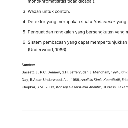
monokhromatisitas tidak dicapai).
Wadah untuk contoh.
Detektor yang merupakan suatu
transducer
yang m
Penguat dan rangkaian yang bersangkutan yang me
Sistem pembacaan yang dapat mempertunjukkan bes
(Underwood, 1986).
Sumber:
Bassett, J., R.C. Denney, G.H. Jeffery, dan J. Mendham, 1994,
Kimi
Day, R.A dan Underwood, A.L., 1986,
Analisis Kimia Kuantitatif
, Erl
Khopkar, S.M., 2003,
Konsep Dasar Kimia Analitik
, UI Press, Jakart
Bagikan