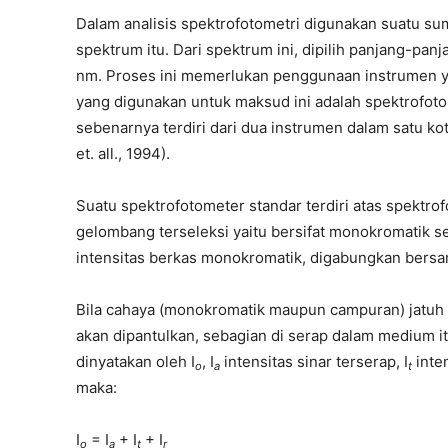
Dalam analisis spektrofotometri digunakan suatu sum
spektrum itu. Dari spektrum ini, dipilih panjang-pan
nm. Proses ini memerlukan penggunaan instrumen ya
yang digunakan untuk maksud ini adalah spektrofotom
sebenarnya terdiri dari dua instrumen dalam satu k
et. all., 1994).
Suatu spektrofotometer standar terdiri atas spektr
gelombang terseleksi yaitu bersifat monokromatik se
intensitas berkas monokromatik, digabungkan bersa
Bila cahaya (monokromatik maupun campuran) jatuh
akan dipantulkan, sebagian di serap dalam medium itu
dinyatakan oleh I
, I
intensitas sinar terserap, I
inten
o
a
t
maka:
I
= I
+ I
+ I
o
a
t
r