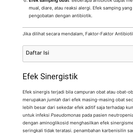
Efek samping obat
: Beberapa antibiotik dapat m
mual, diare, atau reaksi alergi. Efek samping ya
pengobatan dengan antibiotik.
Jika dilihat secara mendalam, Faktor-Faktor Antibiot
Daftar Isi
Efek Sinergistik
Efek sinergis terjadi bila campuran obat atau obat
merupakan
jumlah
dari efek masing-masing obat sec
lebih besar dari sekedar efek aditif saja terhadap k
untuk infeksi
Pseudomonas
pada pasien neutropenia. 
dengan aminoglikosid menghasilkan efek sinergisme.
seringkali tidak teratasi. penambahan karbenisilin