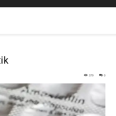
ik
379
0