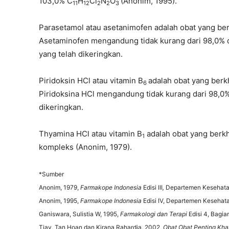
103,0% C
H
Cl
N
O
(Anonim, 1995).
11
12
2
2
3
Parasetamol atau asetanimofen adalah obat yang ber
Asetaminofen mengandung tidak kurang dari 98,0% da
yang telah dikeringkan.
Piridoksin HCl atau vitamin B
adalah obat yang ber
6
Piridoksina HCl mengandung tidak kurang dari 98,0
dikeringkan.
Thyamina HCl atau vitamin B
adalah obat yang berk
1
kompleks (Anonim, 1979).
*Sumber
Anonim, 1979,
Farmakope Indonesia
Edisi III
,
Departemen Kesehatan 
Anonim, 1995,
Farmakope Indonesia
Edisi IV, Departemen Kesehata
Ganiswara, Sulistia W, 1995,
Farmakologi dan Terapi
Edisi 4, Bagi
Tjay, Tan Hoan dan Kirana Rahardja, 2002,
Obat Obat Penting Kha