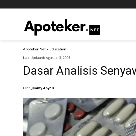
Apoteker.Net
Education
Last Updated:
Agustus 3, 2025
Dasar Analisis Senya
Oleh
Jimmy Ahyari