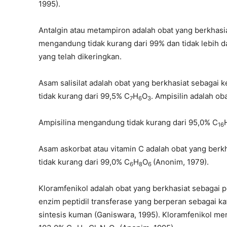
1995).
Antalgin atau metampiron adalah obat yang berkhasi
mengandung tidak kurang dari 99% dan tidak lebih d
yang telah dikeringkan.
Asam salisilat adalah obat yang berkhasiat sebagai k
tidak kurang dari 99,5% C
H
O
. Ampisilin adalah ob
7
6
3
Ampisilina mengandung tidak kurang dari 95,0% C
16
Asam askorbat atau vitamin C adalah obat yang ber
tidak kurang dari 99,0% C
H
O
(Anonim, 1979).
6
8
6
Kloramfenikol adalah obat yang berkhasiat sebagai 
enzim peptidil transferase yang berperan sebagai k
sintesis kuman (Ganiswara, 1995). Kloramfenikol men