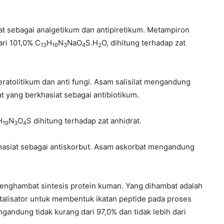
at sebagai analgetikum dan antipiretikum. Metampiron
ari 101,0% C
H
N
NaO
S.H
O, dihitung terhadap zat
13
16
3
4
2
eratolitikum dan anti fungi. Asam salisilat mengandung
at yang berkhasiat sebagai antibiotikum.
H
N
O
S dihitung terhadap zat anhidrat.
19
3
4
khasiat sebagai antiskorbut. Asam askorbat mengandung
penghambat sintesis protein kuman. Yang dihambat adalah
atalisator untuk membentuk ikatan peptide pada proses
gandung tidak kurang dari 97,0% dan tidak lebih dari