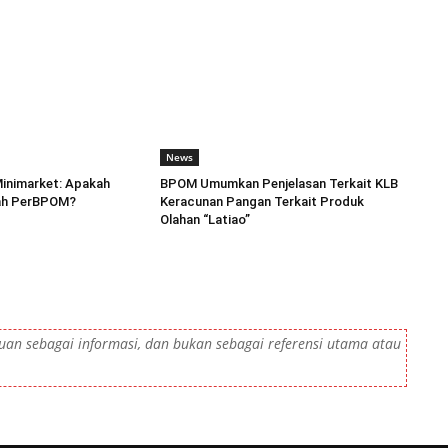
News
Minimarket: Apakah
BPOM Umumkan Penjelasan Terkait KLB
ah PerBPOM?
Keracunan Pangan Terkait Produk
Olahan “Latiao”
tujuan sebagai informasi, dan bukan sebagai referensi utama atau