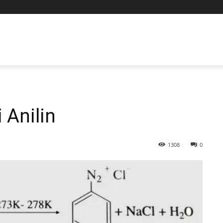
 Anilin
1308
0