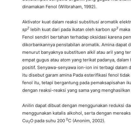
dinamakan Fenol (Wilbraham, 1992).
Aktivator kuat dalam reaksi substitusi aromatik elekt
2
3
sp
lebih kuat dari pada ikatan oleh karbon
sp
maka i
Fenol sendiri bertahan terhadap oksidasi karena p
dikorbankannya penstabilan aromatik. Amina dapat di
menurut banyaknya substituen alkil atau aril yang te
empat gugus atau atom yang terikat padanya, dalam h
positif. Senyawa-senyawa ion-ion ini terbagi dalam d
itu disebut garam amina Pada esterifikasi fenol tid
fenol itu, tetapi bergantung pada pemaksapisahan ika
dengan reaksi-reaksi yang sama yang menghasilkan e
Anilin dapat dibuat dengan menggunakan reduksi da
menggunakan katalis alkohol, serta dengan mereak
0
Cu
O pada suhu 200
C (Anonim, 2002).
2