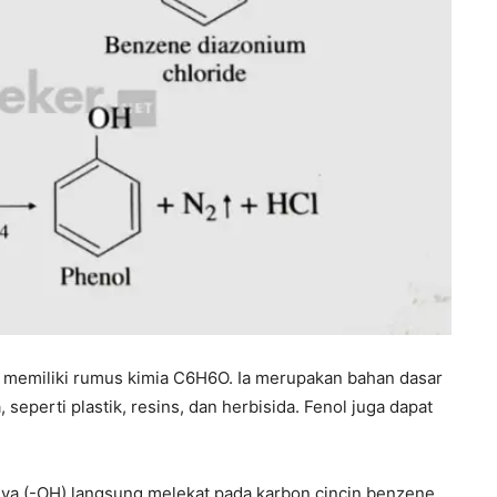
 memiliki rumus kimia C6H6O. Ia merupakan bahan dasar
eperti plastik, resins, dan herbisida. Fenol juga dapat
ya (-OH) langsung melekat pada karbon cincin benzene