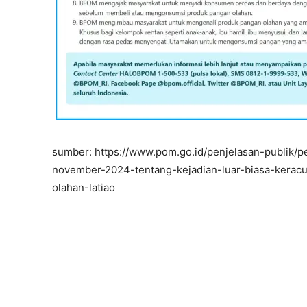
sumber: https://www.pom.go.id/penjelasan-publik/
november-2024-tentang-kejadian-luar-biasa-kera
olahan-latiao
Bagikan