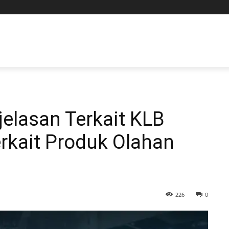
lasan Terkait KLB
rkait Produk Olahan
226
0